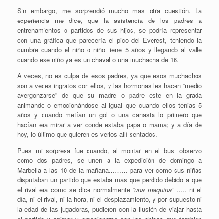
Sin embargo, me sorprendió mucho mas otra cuestión. La
experiencia me dice, que la asistencia de los padres a
entrenamientos o partidos de sus hijos, se podría representar
con una gráfica que parecería el pico del Everest, teniendo la
cumbre cuando el niño o niño tiene 5 años y llegando al valle
cuando ese niño ya es un chaval o una muchacha de 16.
A veces, no es culpa de esos padres, ya que esos muchachos
son a veces ingratos con ellos, y las hormonas les hacen “medio
avergonzarse” de que su madre o padre este en la grada
animando o emocionándose al igual que cuando ellos tenias 5
años y cuando metían un gol o una canasta lo primero que
hacían era mirar a ver donde estaba papa o mama; y a día de
hoy, lo último que quieren es verlos allí sentados.
Pues mi sorpresa fue cuando, al montar en el bus, observo
como dos padres, se unen a la expedición de domingo a
Marbella a las 10 de la mañana……… para ver como sus niñas
disputaban un partido que estaba mas que perdido debido a que
el rival era como se dice normalmente
“una maquina”
….. ni el
día, ni el rival, ni la hora, ni el desplazamiento, y por supuesto ni
la edad de las jugadoras, pudieron con la ilusión de viajar hasta
el partido y animar y emocionarse con las chicas que también