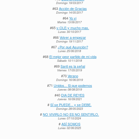
Domingo 19/03/2017
#63
Acción de Gracias
Domingo 14/05/2017
#64
Yo vi
Martes 13/06/2017
#65
v-OLE-y mucho mas.
Lunes 30/10/2017
#66
Volver a empezar
Domingo 19/11/2017
#67
¿Por qué Asunción?
Lunes 25/06/2018
#68
El mejor peor partido de mi vida
Sábado 10/11/2018
#69
Santi es la señal
Viernes 17/05/2019
#70
Verano
Domingo 16/06/2019
#71
Unidos... Si que podemos
Jueves 08/08/2019
#40
DIA DE REYES
Jueves 16/09/2021
#
SÍ se PUEDE... y se DEBE.
Domingo 28/05/2023
#
NO VIVIRLO NO ES NO SENTIRLO.
Lunes 07/10/2024
#
ASÍ SOMOS
Lunes 02/06/2025