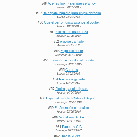
#48
Ayer es hoy, y siempre sera hoy
Viernes 29/05/2015
#49
Un zapato izquiero para un pie derecho
Lunes 08/06/2015
#50
Que el perro nunca alcance al coche.
Jueves 18/06/2015
#51
4 letras de esperanza
Sábado 27/06/2015
#52
A golpe cantado
Martes 06/10/2015
#53
El gol del honor
Domingo 08/11/2015
#54
El color más bonito del mundo
Domingo 22/11/2015
#55
Catarsis
Lunes 08/02/2016
#56
Pasos de gigante
Lunes 15/02/2016
#57
Piedra, papel o tijeras.
Jueves 14/04/2016
#58
Especial para la I Gala del Deporte
Domingo 29/05/2016
#59
En Asunción es posible
Jueves 23/06/2016
#60
Monstruos A.D.A.
Jueves 17/11/2016
#61
Paco... y CIA
Domingo 19/02/2017
#62
Dale la vuelta...