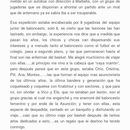
metido en un autobús con dirección a Marbella, con un grupo de
jugadoras que se disponían a afrontar un partido ante un rival
que de antemano ya se sabía iba a ser insuperable.
Esa expedición estaba encabezada por 8 jugadoras del equipo
junior de baloncesto, solo 8, es cierto que las lesiones las han
lastrado, sin embargo, la experiencia nos dice que a medida que
pasan los años, los chicos y chicas van dispersando sus
intereses y a menudo tanto el baloncesto como el futbol en el
colegio, pasa a segundo plano, y las que permanecen hasta el
final son las enfermas del basket. Me alegré muchísimo de viajar
con ellas…..al principio me vino a la cabeza que “vaya marrón”,
pero después pensé que en este grupo, estaba Chío, Cristina,
Pili, Ana, Montse……las que forman el equipo mas asuncionista
de los últimos años, la última bandera y generación que ha
coqueteado y coquetea con finalsfour y con sectores, y que para
mi, sin olvidar a Vico y Ele, que no estaban por lesión, son el
grupo gracias al cual me enganché y me enamoré del baloncesto
femenino y por ende de la Asunción; y tener con ellas, esta
especie de despedida, sentado en un banquillo y disfrutando un
viaje….casi que su último viaje por basket después de tantos
años dedicados a esto….es un regalo que el destino ha tenido
conmigo.