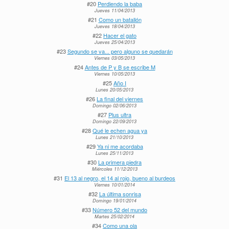
#20
Perdiendo la baba
Jueves 11/04/2013
#21
Como un batallón
Jueves 18/04/2013
#22
Hacer el gato
Jueves 25/04/2013
#23
Segundo se va... pero alguno se quedarán
Viernes 03/05/2013
#24
Antes de P y B se escribe M
Viernes 10/05/2013
#25
Año I
Lunes 20/05/2013
#26
La final del viernes
Domingo 02/06/2013
#27
Plus ultra
Domingo 22/09/2013
#28
Qué le echen agua ya
Lunes 21/10/2013
#29
Ya ni me acordaba
Lunes 25/11/2013
#30
La primera piedra
Miércoles 11/12/2013
#31
El 13 al negro, el 14 al rojo, bueno al burdeos
Viernes 10/01/2014
#32
La última sonrisa
Domingo 19/01/2014
#33
Número 52 del mundo
Martes 25/02/2014
#34
Como una ola