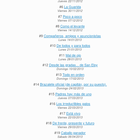
Jueves 22/11/2012
#6
La Guarida
Viernes 30/11/2012
#7
Poco a poco
Viernes 07/12/2012
#8
Como el levante
Viernes 14/12/2012
#9
Compañeros, amigos y asuncionistas
Lunes 14/01/2013
#10
De todos y para todos
Lunes 21/01/2013
#11
Mal de ojo
Lunes 28/01/2013
#12
Desde las gradas... de San Eloy
Domingo 10/02/2013
#13
Todo en orden
Domingo 17/02/2013
#14
Brazalete oficial (de capitán, por su puesto).
Domingo 24/02/2013
#15
Padres hay más de uno
Jueves 07/03/2013
#16
Los irreductibles galos
Viernes 22/03/2013
#17
Está vivo
Viernes 22/03/2013
#18
De frente, presente y futuro
Viernes 29/03/2013
#19
Caballo ganador
Sábado 06/04/2013