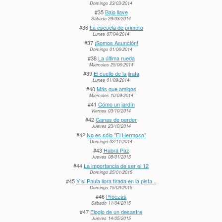
Domingo 23/03/2014
#35
Bajo llave
Sábado 29/03/2014
#36
La escuela de primero
Lunes 07/04/2014
#37
¡Somos Asunción!
Domingo 01/06/2014
#38
La última rueda
Miércoles 25/06/2014
#39
El cuello de la jirafa
Lunes 01/09/2014
#40
Más que amigos
Miércoles 10/09/2014
#41
Cómo un jardín
Viernes 03/10/2014
#42
Ganas de perder
Jueves 23/10/2014
#42
No es sólo "El Hermoso"
Domingo 02/11/2014
#43
Habrá Paz
Jueves 08/01/2015
#44
La importancia de ser el 12
Domingo 25/01/2015
#45
Y si Paula llora tirada en la pista...
Domingo 15/03/2015
#46
Proezas
Sábado 11/04/2015
#47
Elogio de un desastre
Jueves 14/05/2015