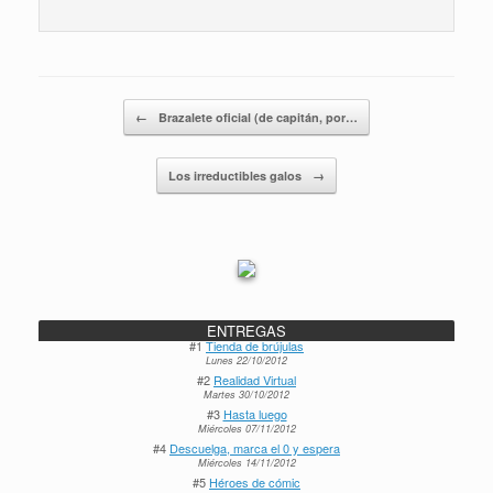
Navegador de artículos
←
Brazalete oficial (de capitán, por…
Los irreductibles galos
→
ENTREGAS
#1
Tienda de brújulas
Lunes 22/10/2012
#2
Realidad Virtual
Martes 30/10/2012
#3
Hasta luego
Miércoles 07/11/2012
#4
Descuelga, marca el 0 y espera
Miércoles 14/11/2012
#5
Héroes de cómic