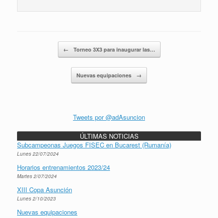
Navegador de artículos
←
Torneo 3X3 para inaugurar las…
Nuevas equipaciones
→
Tweets por @adAsuncion
ÚLTIMAS NOTICIAS
Subcampeonas Juegos FISEC en Bucarest (Rumanía)
Lunes 22/07/2024
Horarios entrenamientos 2023/24
Martes 2/07/2024
XIII Copa Asunción
Lunes 2/10/2023
Nuevas equipaciones