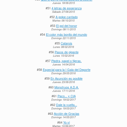
Jueves 18/06/2015
#51
4 letras de esperanza
Sábado 27/06/2015
#52
A golpe cantado
Martes 06/10/2015
#53
El gol del honor
Domingo 08/11/2015
#54
El color más bonito del mundo
Domingo 22/11/2015
#55
Catarsis
Lunes 08/02/2016
#56
Pasos de gigante
Lunes 15/02/2016
#57
Piedra, papel o tijeras.
Jueves 14/04/2016
#58
Especial para la I Gala del Deporte
Domingo 29/05/2016
#59
En Asunción es posible
Jueves 23/06/2016
#60
Monstruos A.D.A.
Jueves 17/11/2016
#61
Paco... y CIA
Domingo 19/02/2017
#62
Dale la vuelta...
Domingo 19/03/2017
#63
Acción de Gracias
Domingo 14/05/2017
#64
Yo vi
Martes 13/06/2017