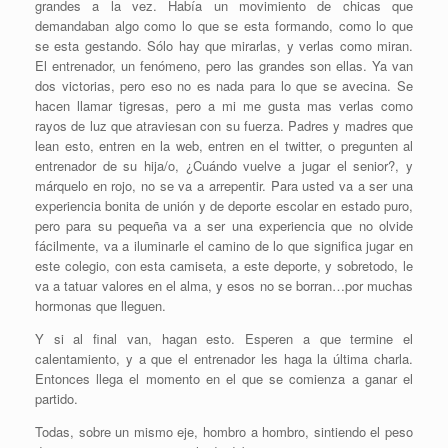
grandes a la vez. Había un movimiento de chicas que
demandaban algo como lo que se esta formando, como lo que
se esta gestando. Sólo hay que mirarlas, y verlas como miran.
El entrenador, un fenómeno, pero las grandes son ellas. Ya van
dos victorias, pero eso no es nada para lo que se avecina. Se
hacen llamar tigresas, pero a mi me gusta mas verlas como
rayos de luz que atraviesan con su fuerza. Padres y madres que
lean esto, entren en la web, entren en el twitter, o pregunten al
entrenador de su hija/o, ¿Cuándo vuelve a jugar el senior?, y
márquelo en rojo, no se va a arrepentir. Para usted va a ser una
experiencia bonita de unión y de deporte escolar en estado puro,
pero para su pequeña va a ser una experiencia que no olvide
fácilmente, va a iluminarle el camino de lo que significa jugar en
este colegio, con esta camiseta, a este deporte, y sobretodo, le
va a tatuar valores en el alma, y esos no se borran…por muchas
hormonas que lleguen.
Y si al final van, hagan esto. Esperen a que termine el
calentamiento, y a que el entrenador les haga la última charla.
Entonces llega el momento en el que se comienza a ganar el
partido.
Todas, sobre un mismo eje, hombro a hombro, sintiendo el peso