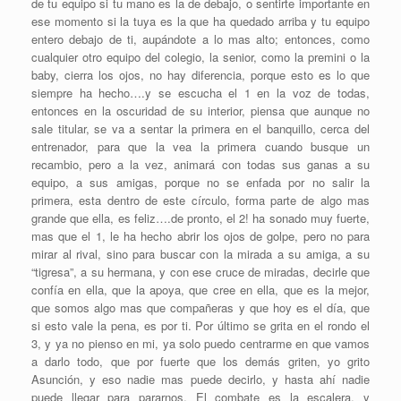
de tu equipo si tu mano es la de debajo, o sentirte importante en
ese momento si la tuya es la que ha quedado arriba y tu equipo
entero debajo de ti, aupándote a lo mas alto; entonces, como
cualquier otro equipo del colegio, la senior, como la premini o la
baby, cierra los ojos, no hay diferencia, porque esto es lo que
siempre ha hecho….y se escucha el 1 en la voz de todas,
entonces en la oscuridad de su interior, piensa que aunque no
sale titular, se va a sentar la primera en el banquillo, cerca del
entrenador, para que la vea la primera cuando busque un
recambio, pero a la vez, animará con todas sus ganas a su
equipo, a sus amigas, porque no se enfada por no salir la
primera, esta dentro de este círculo, forma parte de algo mas
grande que ella, es feliz….de pronto, el 2! ha sonado muy fuerte,
mas que el 1, le ha hecho abrir los ojos de golpe, pero no para
mirar al rival, sino para buscar con la mirada a su amiga, a su
“tigresa”, a su hermana, y con ese cruce de miradas, decirle que
confía en ella, que la apoya, que cree en ella, que es la mejor,
que somos algo mas que compañeras y que hoy es el día, que
si esto vale la pena, es por ti. Por último se grita en el rondo el
3, y ya no pienso en mi, ya solo puedo centrarme en que vamos
a darlo todo, que por fuerte que los demás griten, yo grito
Asunción, y eso nadie mas puede decirlo, y hasta ahí nadie
puede llegar para pararnos. El combate es la escalera, y