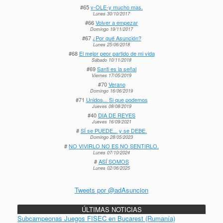
#65
v-OLE-y mucho mas.
Lunes 30/10/2017
#66
Volver a empezar
Domingo 19/11/2017
#67
¿Por qué Asunción?
Lunes 25/06/2018
#68
El mejor peor partido de mi vida
Sábado 10/11/2018
#69
Santi es la señal
Viernes 17/05/2019
#70
Verano
Domingo 16/06/2019
#71
Unidos... Si que podemos
Jueves 08/08/2019
#40
DIA DE REYES
Jueves 16/09/2021
#
SÍ se PUEDE... y se DEBE.
Domingo 28/05/2023
#
NO VIVIRLO NO ES NO SENTIRLO.
Lunes 07/10/2024
#
ASÍ SOMOS
Lunes 02/06/2025
Tweets por @adAsuncion
ÚLTIMAS NOTICIAS
Subcampeonas Juegos FISEC en Bucarest (Rumanía)