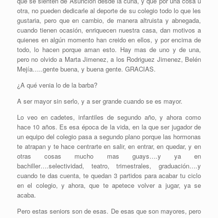
que se sienten de Asunción desde la cuna, y que por una cosa u
otra, no pueden dedicarle al deporte de su colegio todo lo que les
gustaria, pero que en cambio, de manera altruista y abnegada,
cuando tienen ocasión, enriquecen nuestra casa, dan motivos a
quienes en algún momento han creido en ellos, y por encima de
todo, lo hacen porque aman esto. Hay mas de uno y de una,
pero no olvido a Marta Jimenez, a los Rodriguez Jimenez, Belén
Mejía…..gente buena, y buena gente. GRACIAS.
¿A qué venia lo de la barba?
A ser mayor sin serlo, y a ser grande cuando se es mayor.
Lo veo en cadetes, infantiles de segundo año, y ahora como
hace 10 años. Es esa época de la vida, en la que ser jugador de
un equipo del colegio pasa a segundo plano porque las hormonas
te atrapan y te hace centrarte en salir, en entrar, en quedar, y en
otras cosas mucho mas guays….y ya en
bachiller….selectividad, teatro, trimestrales, graduación….y
cuando te das cuenta, te quedan 3 partidos para acabar tu ciclo
en el colegio, y ahora, que te apetece volver a jugar, ya se
acaba.
Pero estas seniors son de esas. De esas que son mayores, pero