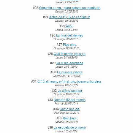
Jueves 25/04/2013
#23
Segundo se va... pero alguno se quedarán
Viernes 03/05/2013
#24
Antes de P y B se escribe M
Viernes 10/05/2013
#25
Año I
Lunes 20/05/2013
#26
La final del viernes
Domingo 02/06/2013
#27
Plus ultra
Domingo 22/09/2013
#28
Qué le echen agua ya
Lunes 21/10/2013
#29
Ya ni me acordaba
Lunes 25/11/2013
#30
La primera piedra
Miércoles 11/12/2013
#31
El 13 al negro, el 14 al rojo, bueno al burdeos
Viernes 10/01/2014
#32
La última sonrisa
Domingo 19/01/2014
#33
Número 52 del mundo
Martes 25/02/2014
#34
Como una ola
Domingo 23/03/2014
#35
Bajo llave
Sábado 29/03/2014
#36
La escuela de primero
Lunes 07/04/2014