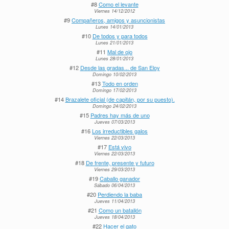
#8
Como el levante
Viernes 14/12/2012
#9
Compañeros, amigos y asuncionistas
Lunes 14/01/2013
#10
De todos y para todos
Lunes 21/01/2013
#11
Mal de ojo
Lunes 28/01/2013
#12
Desde las gradas... de San Eloy
Domingo 10/02/2013
#13
Todo en orden
Domingo 17/02/2013
#14
Brazalete oficial (de capitán, por su puesto).
Domingo 24/02/2013
#15
Padres hay más de uno
Jueves 07/03/2013
#16
Los irreductibles galos
Viernes 22/03/2013
#17
Está vivo
Viernes 22/03/2013
#18
De frente, presente y futuro
Viernes 29/03/2013
#19
Caballo ganador
Sábado 06/04/2013
#20
Perdiendo la baba
Jueves 11/04/2013
#21
Como un batallón
Jueves 18/04/2013
#22
Hacer el gato