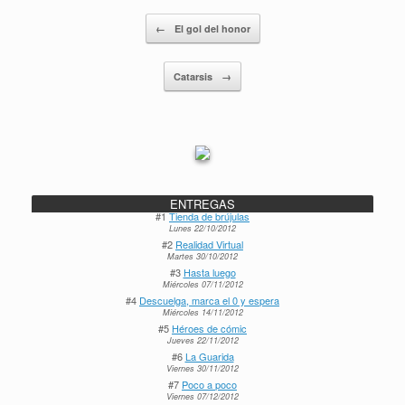
Navegador de artículos
←
El gol del honor
Catarsis
→
ENTREGAS
#1
Tienda de brújulas
Lunes 22/10/2012
#2
Realidad Virtual
Martes 30/10/2012
#3
Hasta luego
Miércoles 07/11/2012
#4
Descuelga, marca el 0 y espera
Miércoles 14/11/2012
#5
Héroes de cómic
Jueves 22/11/2012
#6
La Guarida
Viernes 30/11/2012
#7
Poco a poco
Viernes 07/12/2012