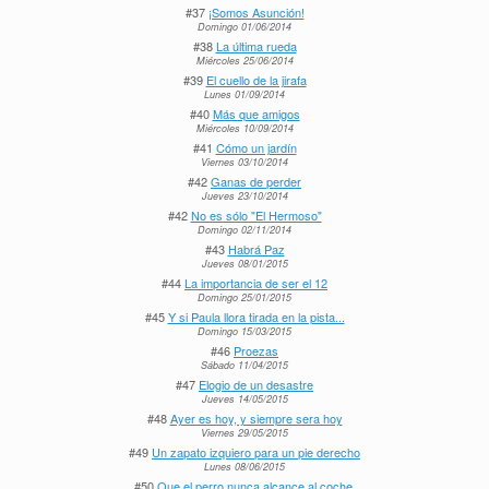
#37
¡Somos Asunción!
Domingo 01/06/2014
#38
La última rueda
Miércoles 25/06/2014
#39
El cuello de la jirafa
Lunes 01/09/2014
#40
Más que amigos
Miércoles 10/09/2014
#41
Cómo un jardín
Viernes 03/10/2014
#42
Ganas de perder
Jueves 23/10/2014
#42
No es sólo "El Hermoso"
Domingo 02/11/2014
#43
Habrá Paz
Jueves 08/01/2015
#44
La importancia de ser el 12
Domingo 25/01/2015
#45
Y si Paula llora tirada en la pista...
Domingo 15/03/2015
#46
Proezas
Sábado 11/04/2015
#47
Elogio de un desastre
Jueves 14/05/2015
#48
Ayer es hoy, y siempre sera hoy
Viernes 29/05/2015
#49
Un zapato izquiero para un pie derecho
Lunes 08/06/2015
#50
Que el perro nunca alcance al coche.