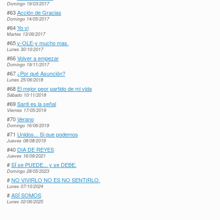
Domingo 19/03/2017
#63
Acción de Gracias
Domingo 14/05/2017
#64
Yo vi
Martes 13/06/2017
#65
v-OLE-y mucho mas.
Lunes 30/10/2017
#66
Volver a empezar
Domingo 19/11/2017
#67
¿Por qué Asunción?
Lunes 25/06/2018
#68
El mejor peor partido de mi vida
Sábado 10/11/2018
#69
Santi es la señal
Viernes 17/05/2019
#70
Verano
Domingo 16/06/2019
#71
Unidos... Si que podemos
Jueves 08/08/2019
#40
DIA DE REYES
Jueves 16/09/2021
#
SÍ se PUEDE... y se DEBE.
Domingo 28/05/2023
#
NO VIVIRLO NO ES NO SENTIRLO.
Lunes 07/10/2024
#
ASÍ SOMOS
Lunes 02/06/2025