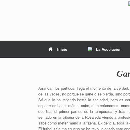
Inicio
La Asociación
Gan
Arrancan los partidos, llega el momento de la verdad,
de las veces, no porque se gane o se pierda, sino po
Sé que lo he repetido hasta la saciedad, pero es comp
deporte de base; más si cabe, si lo enfocamos, como 
que tras el primer partido de la temporada, y tras 
sentado en la tribuna de la Rosaleda viendo a profesi
sabe como meter mano a la faena. Exigencia, toda la 
El futbol sala malagueño se ha revolucionado este añ