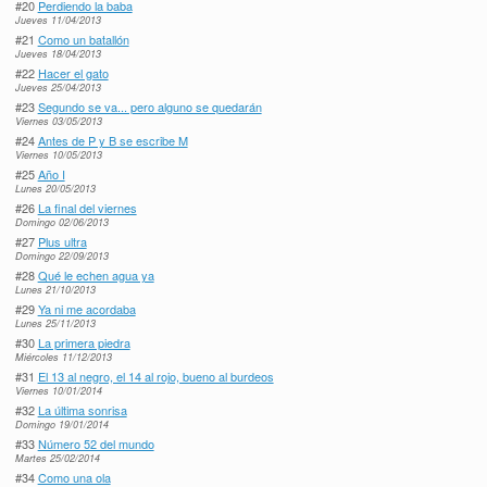
#20
Perdiendo la baba
Jueves 11/04/2013
#21
Como un batallón
Jueves 18/04/2013
#22
Hacer el gato
Jueves 25/04/2013
#23
Segundo se va... pero alguno se quedarán
Viernes 03/05/2013
#24
Antes de P y B se escribe M
Viernes 10/05/2013
#25
Año I
Lunes 20/05/2013
#26
La final del viernes
Domingo 02/06/2013
#27
Plus ultra
Domingo 22/09/2013
#28
Qué le echen agua ya
Lunes 21/10/2013
#29
Ya ni me acordaba
Lunes 25/11/2013
#30
La primera piedra
Miércoles 11/12/2013
#31
El 13 al negro, el 14 al rojo, bueno al burdeos
Viernes 10/01/2014
#32
La última sonrisa
Domingo 19/01/2014
#33
Número 52 del mundo
Martes 25/02/2014
#34
Como una ola