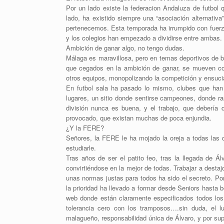
Por un lado existe la federacion Andaluza de futbol 
lado, ha existido siempre una “asociación alternativ
pertenecemos. Esta temporada ha irrumpido con fuerza
y los colegios han empezado a dividirse entre ambas.
Ambición de ganar algo, no tengo dudas.
Málaga es maravillosa, pero en temas deportivos de b
que cegados en la ambición de ganar, se mueven co
otros equipos, monopolizando la competición y ensuci
En futbol sala ha pasado lo mismo, clubes que han
lugares, un sitio donde sentirse campeones, donde ras
división nunca es buena, y el trabajo, que debería
provocado, que existan muchas de poca enjundia.
¿Y la FERE?
Señores, la FERE le ha mojado la oreja a todas las
estudiarle.
Tras años de ser el patito feo, tras la llegada de Á
convirtiéndose en la mejor de todas. Trabajar a desta
unas normas justas para todos ha sido el secreto. P
la prioridad ha llevado a formar desde Seniors hasta 
web donde están claramente especificados todos los d
tolerancia cero con los tramposos….sin duda, el 
malagueño, responsabilidad única de Álvaro, y por supu