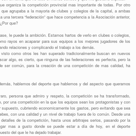
que organiza la competición provincial mas importante de todas. Por otro
a” que agrupaba a la mayoria de clubes y colegios de la capital, a ambas
 una tercera “federación” que hace competencia a la Asociación anterior,
 ¿Por que?
ase, le puede la ambición. Estamos hartos de verlo en clubes o colegios,
mo rayos en acaparar para sus equipos a los mejores jugadores de los
ando relaciones y complicando el trabajo a los demás.
 visto como otros les han superado tradicionalmente buscan en nuevos
car algo, es cierto, que ninguna de las federaciones es perfecta, pero la
 de ser común, para la creación de una competición de mas calidad, ha
 demás, hablemos del deporte que hablemos y del aspecto que queramos
lvaro, persona que admiro y respeto, la competición se ha transformado,
jo, por una competición en la que los equipos sean los protagonistas y con
or supuesto, cubriendo economicamente los gastos, pero evitando que sea
bebes, con una calidad y un nivel de trabajo fuera de lo común. Desde una
etalles de la competición, hasta unos arbitrajes serios, pasando por la
lugar mas a gusto donde se puede estar a día de hoy, en el deporte
esto del que le ha dejado trabajar.