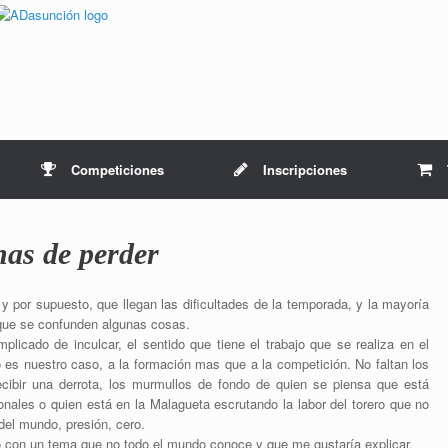
Competiciones
Inscripciones
as de perder
 y por supuesto, que llegan las dificultades de la temporada, y la mayoría
rque se confunden algunas cosas.
licado de inculcar, el sentido que tiene el trabajo que se realiza en el
es nuestro caso, a la formación mas que a la competición. No faltan los
recibir una derrota, los murmullos de fondo de quien se piensa que está
onales o quien está en la Malagueta escrutando la labor del torero que no
del mundo, presión, cero.
o con un tema que no todo el mundo conoce y que me gustaría explicar.