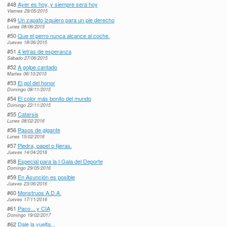
#48
Ayer es hoy, y siempre sera hoy
Viernes 29/05/2015
#49
Un zapato izquiero para un pie derecho
Lunes 08/06/2015
#50
Que el perro nunca alcance al coche.
Jueves 18/06/2015
#51
4 letras de esperanza
Sábado 27/06/2015
#52
A golpe cantado
Martes 06/10/2015
#53
El gol del honor
Domingo 08/11/2015
#54
El color más bonito del mundo
Domingo 22/11/2015
#55
Catarsis
Lunes 08/02/2016
#56
Pasos de gigante
Lunes 15/02/2016
#57
Piedra, papel o tijeras.
Jueves 14/04/2016
#58
Especial para la I Gala del Deporte
Domingo 29/05/2016
#59
En Asunción es posible
Jueves 23/06/2016
#60
Monstruos A.D.A.
Jueves 17/11/2016
#61
Paco... y CIA
Domingo 19/02/2017
#62
Dale la vuelta...