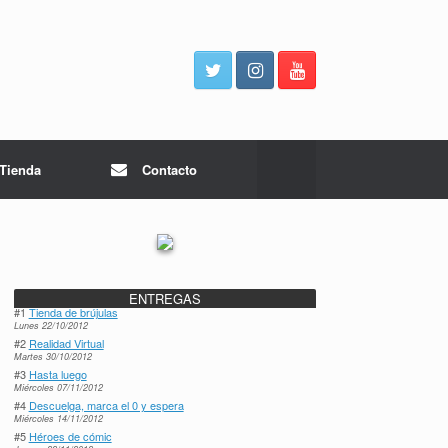
Tienda
Contacto
ENTREGAS
#1
Tienda de brújulas
Lunes 22/10/2012
#2
Realidad Virtual
Martes 30/10/2012
#3
Hasta luego
Miércoles 07/11/2012
#4
Descuelga, marca el 0 y espera
Miércoles 14/11/2012
#5
Héroes de cómic