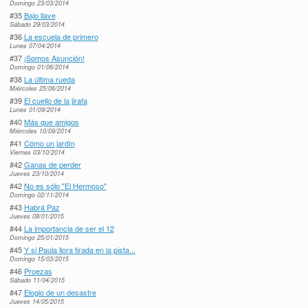
Domingo 23/03/2014
#35
Bajo llave
Sábado 29/03/2014
#36
La escuela de primero
Lunes 07/04/2014
#37
¡Somos Asunción!
Domingo 01/06/2014
#38
La última rueda
Miércoles 25/06/2014
#39
El cuello de la jirafa
Lunes 01/09/2014
#40
Más que amigos
Miércoles 10/09/2014
#41
Cómo un jardín
Viernes 03/10/2014
#42
Ganas de perder
Jueves 23/10/2014
#42
No es sólo "El Hermoso"
Domingo 02/11/2014
#43
Habrá Paz
Jueves 08/01/2015
#44
La importancia de ser el 12
Domingo 25/01/2015
#45
Y si Paula llora tirada en la pista...
Domingo 15/03/2015
#46
Proezas
Sábado 11/04/2015
#47
Elogio de un desastre
Jueves 14/05/2015