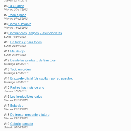
Jueves 22/11/2012
#6
La Guarida
Viernes 30/11/2012
#7
Poco a poco
Viernes 07/12/2012
#8
Como el levante
Viernes 14/12/2012
#9
Compañeros, amigos y asuncionistas
Lunes 14/01/2013
#10
De todos y para todos
Lunes 21/01/2013
#11
Mal de ojo
Lunes 28/01/2013
#12
Desde las gradas... de San Eloy
Domingo 10/02/2013
#13
Todo en orden
Domingo 17/02/2013
#14
Brazalete oficial (de capitán, por su puesto).
Domingo 24/02/2013
#15
Padres hay más de uno
Jueves 07/03/2013
#16
Los irreductibles galos
Viernes 22/03/2013
#17
Está vivo
Viernes 22/03/2013
#18
De frente, presente y futuro
Viernes 29/03/2013
#19
Caballo ganador
Sábado 06/04/2013