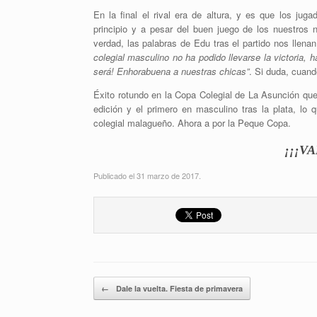
En la final el rival era de altura, y es que los ju
principio y a pesar del buen juego de los nuestros n
verdad, las palabras de Edu tras el partido nos llena
colegial masculino no ha podido llevarse la victoria,
será! Enhorabuena a nuestras chicas”
. Si duda, cuand
Éxito rotundo en la Copa Colegial de La Asunción que
edición y el primero en masculino tras la plata, lo
colegial malagueño. Ahora a por la Peque Copa.
¡¡¡V
Publicado el 31 marzo de 2017.
Navegador de artículos
←
Dale la vuelta. Fiesta de primavera