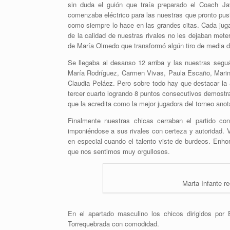
sin duda el guión que traía preparado el Coach Ja
comenzaba eléctrico para las nuestras que pronto pus
como siempre lo hace en las grandes citas. Cada jugad
de la calidad de nuestras rivales no les dejaban met
de María Olmedo que transformó algún tiro de media 
Se llegaba al desanso 12 arriba y las nuestras seg
María Rodríguez, Carmen Vivas, Paula Escaño, Marina
Claudia Peláez. Pero sobre todo hay que destacar la a
tercer cuarto logrando 8 puntos consecutivos demost
que la acredita como la mejor jugadora del torneo anot
Finalmente nuestras chicas cerraban el partido co
imponiéndose a sus rivales con certeza y autoridad. V
en especial cuando el talento viste de burdeos. Enh
que nos sentimos muy orgullosos.
Marta Infante re
En el apartado masculino los chicos dirigidos por
Torrequebrada con comodidad.