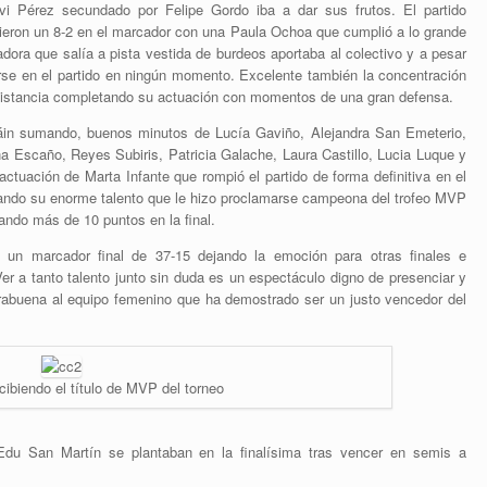
vi Pérez secundado por Felipe Gordo iba a dar sus frutos. El partido
ieron un 8-2 en el marcador con una Paula Ochoa que cumplió a lo grande
ora que salía a pista vestida de burdeos aportaba al colectivo y a pesar
erse en el partido en ningún momento. Excelente también la concentración
distancia completando su actuación con momentos de una gran defensa.
uáin sumando, buenos minutos de Lucía Gaviño, Alejandra San Emeterio,
 Escaño, Reyes Subiris, Patricia Galache, Laura Castillo, Lucia Luque y
ctuación de Marta Infante que rompió el partido de forma definitiva en el
rando su enorme talento que le hizo proclamarse campeona del trofeo MVP
ando más de 10 puntos en la final.
n un marcador final de 37-15 dejando la emoción para otras finales e
er a tanto talento junto sin duda es un espectáculo digno de presenciar y
orabuena al equipo femenino que ha demostrado ser un justo vencedor del
cibiendo el título de MVP del torneo
 Edu San Martín se plantaban en la finalísima tras vencer en semis a