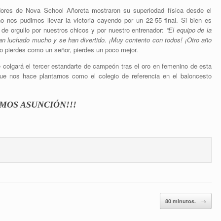
gadores de Nova School Añoreta mostraron su superiodad física desde el
o nos pudimos llevar la victoria cayendo por un 22-55 final. Si bien es
n de orgullo por nuestros chicos y por nuestro entrenador:
“El equipo de la
 han luchado mucho y se han divertido. ¡Muy contento con todos! ¡Otro año
o pierdes como un señor, pierdes un poco mejor.
 colgará el tercer estandarte de campeón tras el oro en femenino de esta
 que nos hace plantarnos como el colegio de referencia en el baloncesto
AMOS ASUNCIÓN!!!
80 minutos.
→