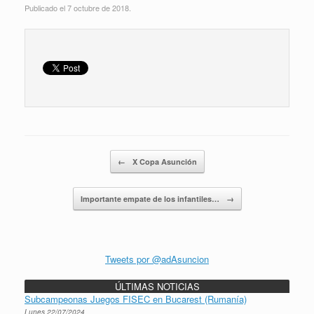
Publicado el 7 octubre de 2018.
Navegador de artículos
←
X Copa Asunción
Importante empate de los infantiles…
→
Tweets por @adAsuncion
ÚLTIMAS NOTICIAS
Subcampeonas Juegos FISEC en Bucarest (Rumanía)
Lunes 22/07/2024