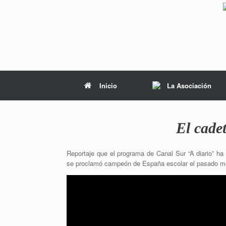
Inicio
La Asociación
El cade
Reportaje que el programa de Canal Sur “A diario” ha
se proclamó campeón de España escolar el pasado me