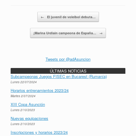
Navegador de artículos
←
El juvenil de voleibol debuta…
¡Marina Urdiain campeona de España…
→
Tweets por @adAsuncion
ÚLTIMAS NOTICIAS
Subcampeonas Juegos FISEC en Bucarest (Rumanía)
Lunes 22/07/2024
Horarios entrenamientos 2023/24
Martes 2/07/2024
XIII Copa Asunción
Lunes 2/10/2023
Nuevas equipaciones
Lunes 2/10/2023
Inscripciones y horarios 2023/24