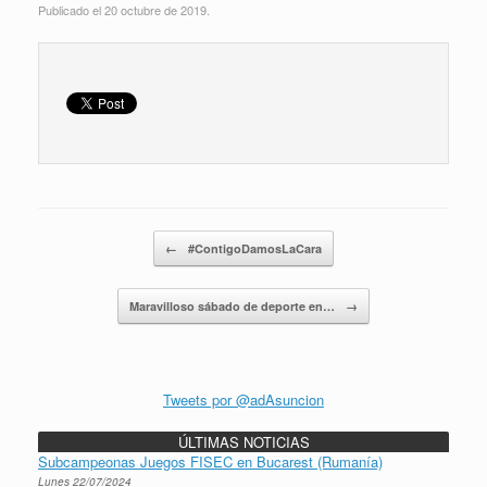
Publicado el 20 octubre de 2019.
Navegador de artículos
←
#ContigoDamosLaCara
Maravilloso sábado de deporte en…
→
Tweets por @adAsuncion
ÚLTIMAS NOTICIAS
Subcampeonas Juegos FISEC en Bucarest (Rumanía)
Lunes 22/07/2024