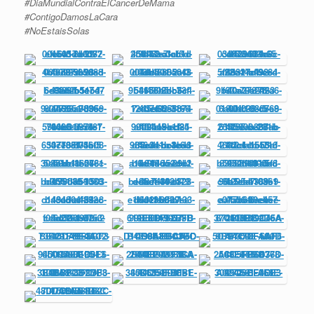
#DiaMundialContraElCancerDeMama
#ContigoDamosLaCara
#NoEstaisSolas