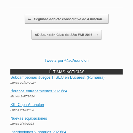
Navegador de artículos
←
Segundo doblete consecutivo de Asunción…
AD Asunción Club del Año FAB 2016
→
Tweets por @adAsuncion
ÚLTIMAS NOTICIAS
Subcampeonas Juegos FISEC en Bucarest (Rumanía)
Lunes 22/07/2024
Horarios entrenamientos 2023/24
Martes 2/07/2024
XIII Copa Asunción
Lunes 2/10/2023
Nuevas equipaciones
Lunes 2/10/2023
Inscripciones y horarios 2023/24