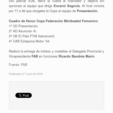
con parcial 9-26, daría la vuelta al marcador y dejaría sin
opciones al equipo que dirige
Encarni Segovia
. Al final victoria
por 77 a 99 que otorgaba la Copa al equipo de
Presentación
.
Cuadro de Honor Copa Federación Minibasket Femenino
:
1º CD Presentación.
2º AD Asunción ‘A.
3º CB El Palo FYM Italcementi.
4º CAB Estepona Motor ’04.
Realizó la entrega de trofeos y medallas el Delegado Provincial y
Vicepresidente
FAB
en funciones
Ricardo Bandrés Marín
.
Fuente: FAB
Publicado el 7 junio de 2016.