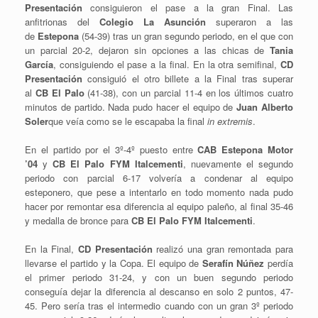
Presentación
consiguieron el pase a la gran Final. Las
anfitrionas del
Colegio La Asunción
superaron a las
de
Estepona
(54-39) tras un gran segundo periodo, en el que con
un parcial 20-2, dejaron sin opciones a las chicas de
Tania
García
, consiguiendo el pase a la final. En la otra semifinal,
CD
Presentación
consiguió el otro billete a la Final tras superar
al
CB El Palo
(41-38), con un parcial 11-4 en los últimos cuatro
minutos de partido. Nada pudo hacer el equipo de
Juan Alberto
Soler
que veía como se le escapaba la final
in extremis
.
En el partido por el 3º-4º puesto entre
CAB Estepona Motor
’04
y
CB El Palo FYM Italcementi
, nuevamente el segundo
periodo con parcial 6-17 volvería a condenar al equipo
esteponero, que pese a intentarlo en todo momento nada pudo
hacer por remontar esa diferencia al equipo paleño, al final 35-46
y medalla de bronce para
CB El Palo FYM Italcementi
.
En la Final,
CD Presentación
realizó una gran remontada para
llevarse el partido y la Copa. El equipo de
Serafín Núñez
perdía
el primer periodo 31-24, y con un buen segundo periodo
conseguía dejar la diferencia al descanso en solo 2 puntos, 47-
45. Pero sería tras el intermedio cuando con un gran 3º periodo