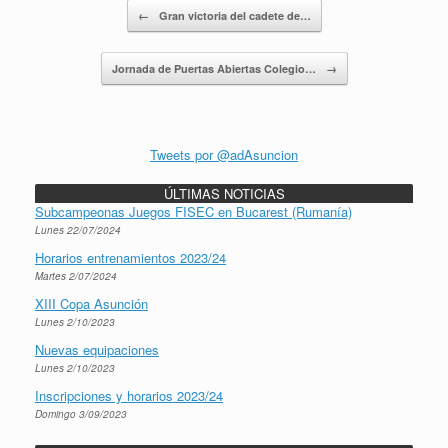
Navegador de artículos
←
Gran victoria del cadete de…
Jornada de Puertas Abiertas Colegio…
→
Tweets por @adAsuncion
ÚLTIMAS NOTICIAS
Subcampeonas Juegos FISEC en Bucarest (Rumanía)
Lunes 22/07/2024
Horarios entrenamientos 2023/24
Martes 2/07/2024
XIII Copa Asunción
Lunes 2/10/2023
Nuevas equipaciones
Lunes 2/10/2023
Inscripciones y horarios 2023/24
Domingo 3/09/2023